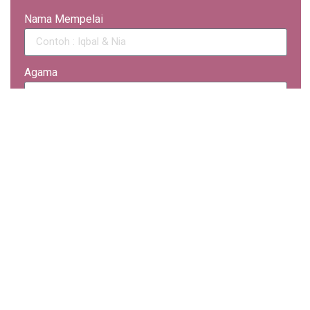
Nama Mempelai
Agama
Data Foto
Biodata Mempelai
Mempelai Pria
Nama Panggilan Mempelai Pria