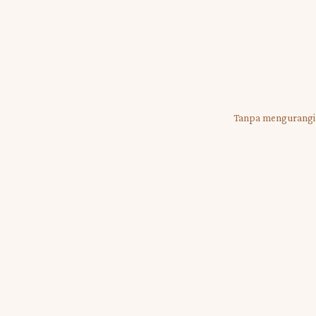
Nama Tamu
Di Tempat
Tanpa mengurangi 