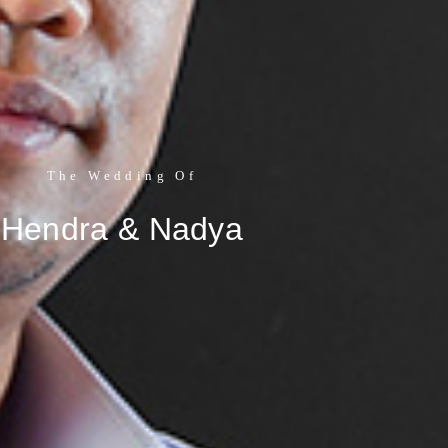
The Wedding Of
Hendra & Nadya