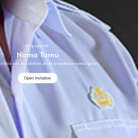
Kepada yth
Nama Tamu
 bila ada kesalahan pada penulisan nama/gelar
Open Invitation