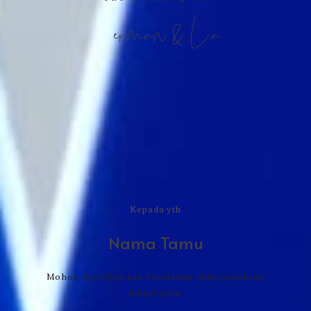
Herman & Lia
Kepada yth
Nama Tamu
Mohon maaf bila ada kesalahan pada penulisan
nama/gelar