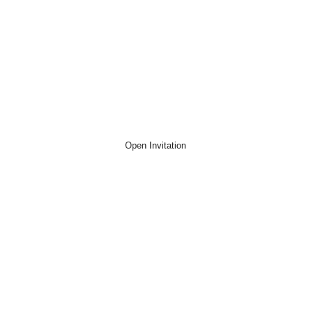
Kepada yth
Nama Tamu
Mohon maaf bila ada kesalahan pada penulisan
nama/gelar
Open Invitation