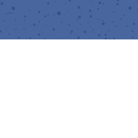
We Are Getting Married
Saskia & Fikry
Sabtu, 02 Juli 2022