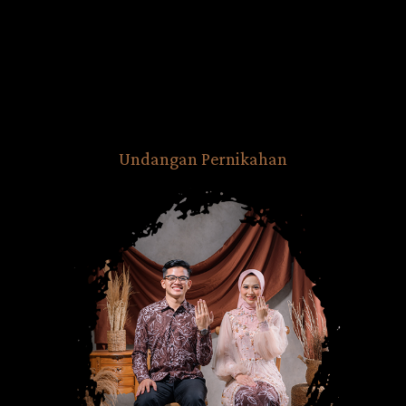
The Wedding Of
Wina
dan
Fakhri
0
0
0
0
Hari
Jam
Menit
Detik
SABTU