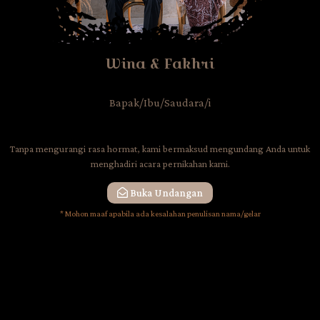
09 | 07 | 2022
Wina & Fakhri
Bapak/Ibu/Saudara/i
Kepada Yth.
Bapak/Ibu/Saudara/i
Nama Tamu
Tanpa mengurangi rasa hormat, kami bermaksud mengundang Anda untuk
menghadiri acara pernikahan kami.
Di Tempat
Buka Undangan